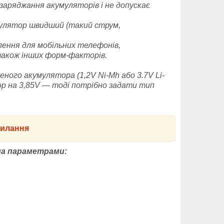
аряджання акумуляторів і не допускає
улятор швидший (такий струм,
лення для мобільних телефонів,
також інших форм-факторів.
ного акумулятора (1,2V Ni-Mh або 3.7V Li-
р на 3,85V — тоді потрібно задати тип
илання
ома параметрами: