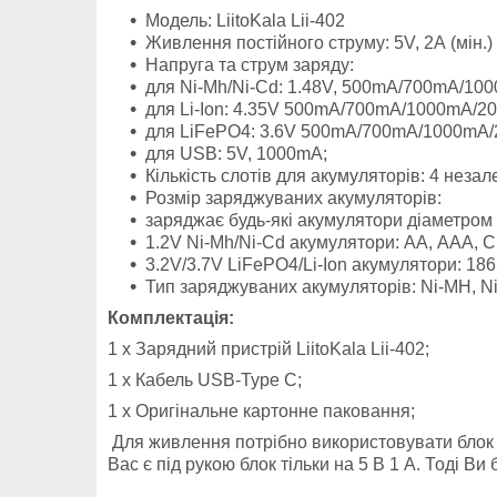
Модель: LiitoKala Lii-402
Живлення постійного струму: 5V, 2А (мін.)
Напруга та струм заряду:
для Ni-Mh/Ni-Cd: 1.48V, 500mA/
700mA/
100
для Li-Ion: 4.35V
500mA/
700mA/
1000mA/
2
для LiFePO4: 3.6V
500mA/
700mA/
1000mA/
для USB: 5V, 1000mA;
Кількість слотів для акумуляторів: 4 незал
Розмір заряджуваних акумуляторів:
заряджає будь-які акумулятори діаметром
1.2V Ni-Mh/Ni-Cd акумулятори: АА, ААА, С
3.2V/3.7V LiFePO4/Li-Ion акумулятори: 1865
Тип заряджуваних акумуляторів: Ni-MH, Ni-
Комплектація:
1 х Зарядний пристрій LiitoKala Lii-402;
1 х Кабель USB-Type C;
1 х Оригінальне картонне паковання;
Для живлення потрібно використовувати блок ж
Вас є під рукою блок тільки на 5 В 1 А. Тоді 