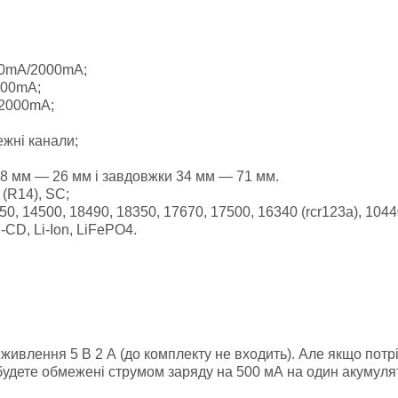
0mA/
2000mA;
000mA
;
2000mA
;
ежні канали;
 8 мм — 26 мм і завдовжки 34 мм — 71 мм.
 (R14), SC;
0, 14500, 18490, 18350, 17670, 17500, 16340 (rcr123a), 10440
CD, Li-Ion, LiFePO4.
ивлення 5 В 2 А (до комплекту не входить). Але якщо потріб
Ви будете обмежені струмом заряду на 500 мА на один акумуля