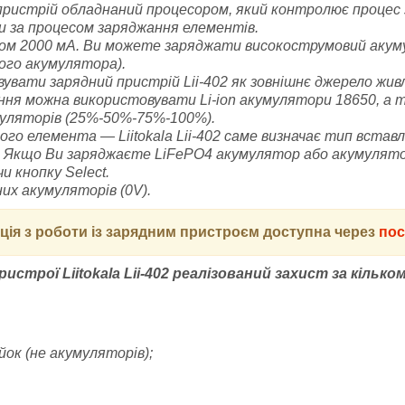
истрій обладнаний процесором, який контролює процес з
 за процесом заряджання елементів.
ом 2000 мА. Ви можете заряджати високострумовий акум
ого акумулятора).
увати зарядний пристрій Lii-402 як зовнішнє джерело жив
ння можна використовувати Li-ion акумулятори 18650, а 
умуляторів (25%-50%-75%-100%).
 елемента — Liitokala Lii-402 саме визначає тип вставле
и. Якщо Ви заряджаєте LiFePO4 акумулятор або акумулято
 кнопку Select.
их акумуляторів (0V).
кція з роботи із зарядним пристроєм доступна через
пос
строї Liitokala Lii-402 реалізований захист за кільк
ок (не акумуляторів);