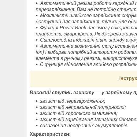
Автоматичний режим роботи зарядний пр
перезаряджання. Вам не потрібно стежити
Можливість швидкого заряджання струм
доступний для заряджання, тільки для одн
Функція Power Bank дає змогу використов
планшетів, смартфонів. Як джерело живле
Світлодіодна індикація рівня заряду ак
Автоматичне визначення типу вставленого
ion) і вибирає потрібний алгоритм робот
елемента в ручному режимі, використовуючи
Є функція відновлення глибоко розряджен
Інстру
Високий ступінь захисту — у зарядному при
захист від перезарядження;
захист від неправильної полярності;
захист від короткого замикання;
захист від заряджання звичайних батарей
визначення несправних акумуляторів.
Характеристики: