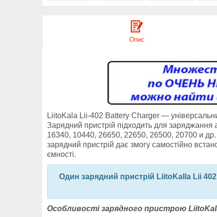
Опис
LiitoKala Lii-402 Battery Charger — універсал
Зарядний пристрій підходить для заряджання ак
16340, 10440, 26650, 22650, 26500, 20700 и др
зарядний пристрій дає змогу самостійно вста
ємності.
Один зарядний пристрій LiitoKalla Lii 4
Особливості зарядного пристрою LiitoKala 