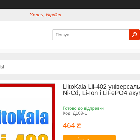
Умань, Україна
ТЫ
LiitoKala Lii-402 універса
Ni-Cd, Li-Ion і LiFePO4 ак
Готово до відправки
Код:
Д109-1
464 ₴