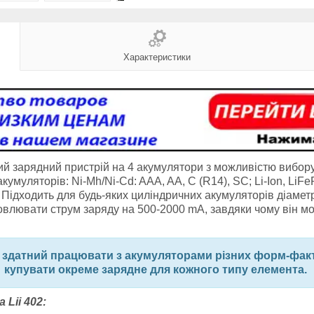
Характеристики
ьний зарядний пристрій на 4 акумулятори з можливістю вибор
умуляторів: Ni-Mh/Ni-Cd: AAA, AA, C (R14), SC; Li-Ion, LiFe
. Підходить для будь-яких циліндричних акумуляторів діамет
новлювати струм заряду на 500-2000 mA, завдяки чому він 
02 здатний працювати з акумуляторами різних форм-факт
купувати окреме зарядне для кожного типу елемента.
Lii 402: