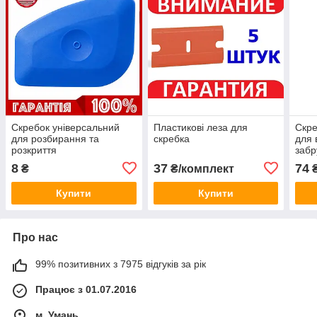
Скребок універсальний
Пластикові леза для
Скре
для розбирання та
скребка
для 
розкриття
забр
8
37
74
₴
₴/комплект
Купити
Купити
Про нас
99% позитивних з 7975 відгуків за рік
Працює з 01.07.2016
м. Умань