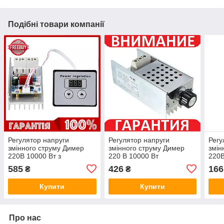
Подібні товари компанії
Регулятор напруги
Регулятор напруги
Регу
змінного струму Димер
змінного струму Димер
змін
220В 10000 Вт з
220 В 10000 Вт
220В
індикатором
585
426
166
₴
₴
Купити
Купити
Про нас