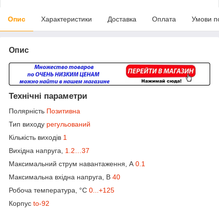
Опис
Характеристики
Доставка
Оплата
Умови п
Опис
Технічні параметри
Полярність
Позитивна
Тип виходу
регульований
Кількість виходів
1
Вихідна напруга,
1.2…37
Максимальний струм навантаження, А
0.1
Максимальна вхідна напруга, В
40
Робоча температура, °C
0...+125
Корпус
to-92