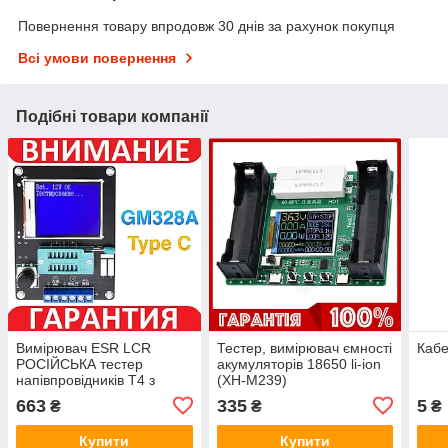
Повернення товару впродовж 30 днів за рахунок покупця
Всі умови повернення
Подібні товари компанії
Вимірювач ESR LCR
Тестер, вимірювач ємності
Кабе
РОСІЙСЬКА тестер
акумуляторів 18650 li-ion
напівпровідників Т4 з
(XH-M239)
РОСІЙСЬКОЇ
663
335
5
₴
₴
₴
ПРОШИВКОЮ 1.12 k
Купити
Купити