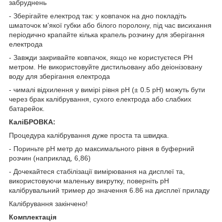
забруднень
- Зберігайте електрод так: у ковпачок на дно покладіть
шматочок м'якої губки або білого поролону, під час висихання
періодично крапайте кілька крапель розчину для зберігання
електрода
- Завжди закривайте ковпачок, якщо не користуєтеся PH
метром. Не використовуйте дистильовану або деіонізовану
воду для зберігання електрода
- чималі відхилення у вимірі рівня pH (± 0.5 pH) можуть бути
через брак калібрування, сухого електрода або слабких
батарейок.
КаліБРОВКА:
Процедура калібрування дуже проста та швидка.
- Пориньте pH метр до максимального рівня в буферний
розчин (наприклад, 6,86)
- Дочекайтеся стабілізації вимірювання на дисплеї та,
використовуючи маленьку викрутку, поверніть pH
калібрувальний тример до значення 6.86 на дисплеї приладу
Калібрування закінчено!
Комплектація