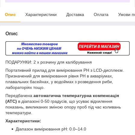
Опис
Характеристики
Доставка
Оплата
Умови п
Опис
ПОДАРУНКИ: 2 х розчину для калібрування
Портативний прилад для вимірювання PH з LCD-дисплеєм.
Призначений для вимірювання рівня РН в акваріумах,
плавальних басейнах, у водоймах з розведення риби,
лабораторіях тощо.
Передбачена
автоматична температурна компенсація
(АТС)
в діапазоні 0-50 градусів, що усуває відхилення
показань, викликаних зміною опору проб під час коливань
температури.
Характеристики:
Діапазон вимірювання pH: 0.0–14.0