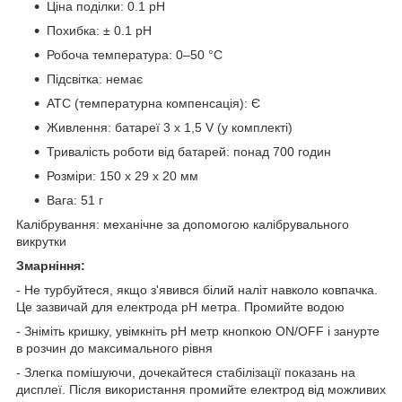
Ціна поділки: 0.1 pH
Похибка: ± 0.1 pH
Робоча температура: 0–50 °C
Підсвітка: немає
ATC (температурна компенсація): Є
Живлення: батареї 3 х 1,5 V (у комплекті)
Тривалість роботи від батарей: понад 700 годин
Розміри: 150 x 29 x 20 мм
Вага: 51 г
Калібрування: механічне за допомогою калібрувального
викрутки
Змарніння:
- Не турбуйтеся, якщо з'явився білий наліт навколо ковпачка.
Це зазвичай для електрода pH метра. Промийте водою
- Зніміть кришку, увімкніть pH метр кнопкою ON/OFF і занурте
в розчин до максимального рівня
- Злегка помішуючи, дочекайтеся стабілізації показань на
дисплеї. Після використання промийте електрод від можливих