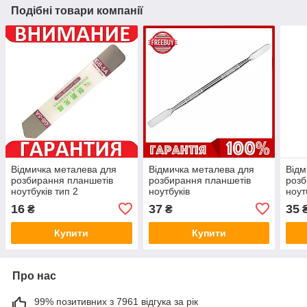
Подібні товари компанії
Відмичка металева для
Відмичка металева для
Відм
розбирання планшетів
розбирання планшетів
розб
ноутбуків тип 2
ноутбуків
ноут
16
37
35
₴
₴
Купити
Купити
Про нас
99% позитивних з 7961 відгука за рік