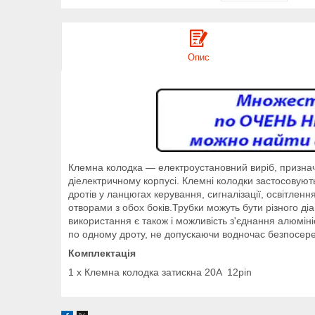
Опис
Клемна колодка — електроустановний виріб, призначе
діелектричному корпусі. Клемні колодки застосовують
дротів у ланцюгах керування, сигналізації, освітленн
отворами з обох боків.Трубки можуть бути різного ді
використання є також і можливість з'єднання алюміні
по одному дроту, не допускаючи водночас безпосере
Комплектація
1 х Клемна колодка затискна 20A 12рin