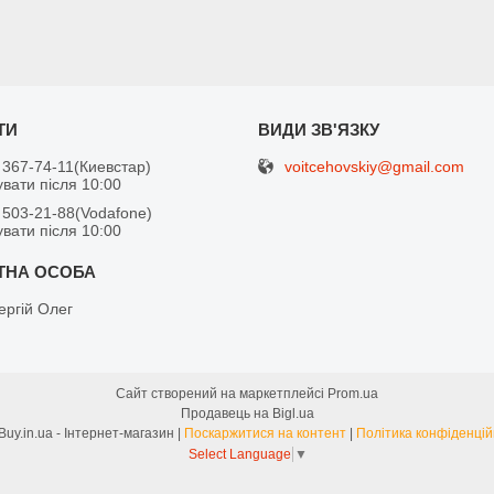
voitcehovskiy@gmail.com
 367-74-11
Киевстар
вати після 10:00
 503-21-88
Vodafone
вати після 10:00
ергій Олег
Сайт створений на маркетплейсі
Prom.ua
Продавець на Bigl.ua
FreeBuy.in.ua - Інтернет-магазин |
Поскаржитися на контент
|
Політика конфіденцій
Select Language
▼