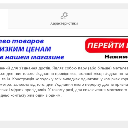
Характеристики
ний для з'єднання дротів. Являє собою пару (або більше) металевих
ся для гвинтового з'єднання провідників, ізоляції місця з'єднання 
я та ін. Конструкція колодок у всіх випадках однакова: у комірках к
аметра, залежно від того, для з'єднання якого перерізу дротів при
євих і мідних провідників. У такому разі, для виключення можливог
дньо контакту жив один з одним.