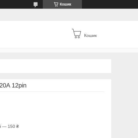
Кошик
Кошик
20A 12рin
і — 150 ₴