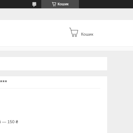
Кошик
Кошик
***
і — 150 ₴