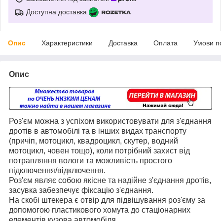
Доступна доставка
Опис
Характеристики
Доставка
Оплата
Умови п
Опис
Роз'єм можна з успіхом використовувати для з'єднання
дротів в автомобілі та в інших видах транспорту
(причіп, мотоцикл, квадроцикл, скутер, водний
мотоцикл, човен тощо), коли потрібний захист від
потрапляння вологи та можливість простого
підключення/відключення.
Роз'єм являє собою якісне та надійне з'єднання дротів,
засувка забезпечує фіксацію з'єднання.
На скобі штекера є отвір для підвішування роз'єму за
допомогою пластикового хомута до стаціонарних
елементів кузова автомобіля.