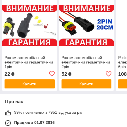
Роз'єм автомобільний
Роз'єм автомобільний
Роз'
електричний герметичний
електричний герметичний
елек
1pin
2pin
6pin
22
52
108
₴
₴
Купити
Купити
Про нас
99% позитивних з 7951 відгука за рік
Працює з 01.07.2016