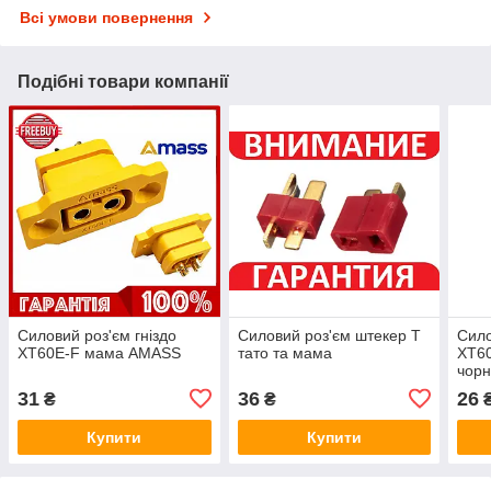
Всі умови повернення
Подібні товари компанії
Силовий роз'єм гніздо
Силовий роз'єм штекер T
Сило
XT60E-F мама AMASS
тато та мама
XT6
чор
31
36
26
₴
₴
Купити
Купити