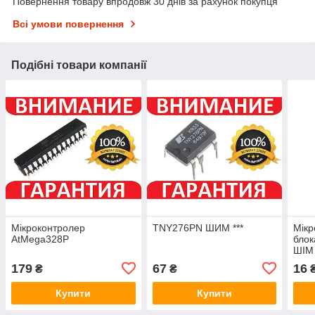
Повернення товару впродовж 30 днів за рахунок покупця
Всі умови повернення
Подібні товари компанії
Мікроконтролер
TNY276PN ШИМ ***
Мікр
AtMega328P
блок
ШІМ 
179
67
16
₴
₴
Купити
Купити