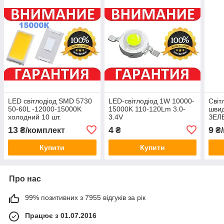
LED світлодіод SMD 5730
LED-світлодіод 1W 10000-
Світ
50-60L -12000-15000K
15000K 110-120Lm 3.0-
швид
холодний 10 шт.
3.4V
ЗЕЛ
13
4
9
₴/комплект
₴
₴/
Купити
Купити
Про нас
99% позитивних з 7955 відгуків за рік
Працює з 01.07.2016