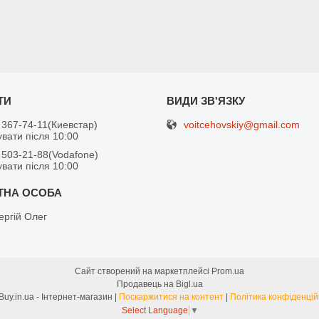
voitcehovskiy@gmail.com
 367-74-11
Киевстар
вати після 10:00
 503-21-88
Vodafone
вати після 10:00
ергій Олег
Сайт створений на маркетплейсі
Prom.ua
Продавець на Bigl.ua
FreeBuy.in.ua - Інтернет-магазин |
Поскаржитися на контент
|
Політика конфіденцій
Select Language
▼