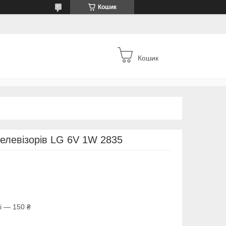
Кошик
Кошик
телевізорів LG 6V 1W 2835
і — 150 ₴