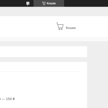
Кошик
Кошик
і — 150 ₴