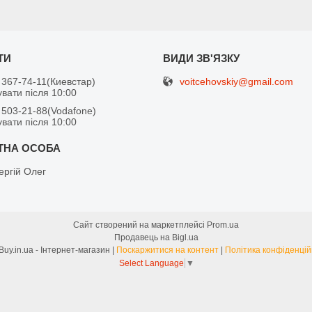
voitcehovskiy@gmail.com
 367-74-11
Киевстар
вати після 10:00
 503-21-88
Vodafone
вати після 10:00
ергій Олег
Сайт створений на маркетплейсі
Prom.ua
Продавець на Bigl.ua
FreeBuy.in.ua - Інтернет-магазин |
Поскаржитися на контент
|
Політика конфіденцій
Select Language
▼