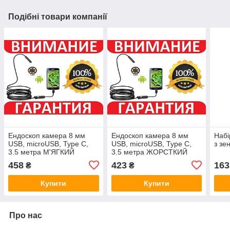
Подібні товари компанії
Ендоскоп камера 8 мм
Ендоскоп камера 8 мм
Набі
USB, microUSB, Type C,
USB, microUSB, Type C,
з зе
3.5 метра М'ЯГКИЙ
3.5 метра ЖОРСТКИЙ
458
423
163
₴
₴
Купити
Купити
Про нас