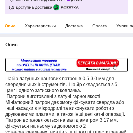
Доступна доставка
Опис
Характеристики
Доставка
Оплата
Умови п
Опис
Набір латунних цангових патронів 0.5-3.0 мм для
свердлильних інструментів. Набір складається з 5
цанг і одного затискного ковпачка.
Патрони виготовлені з латуні гарної якості.
М
ініатюрний патрон дає змогу фіксувати свердла або
інші насадки в мікродрилі та виконувати роботи з
друкованими платами, а також інші делікатні операції.
Патрон встановлюється на вал діаметром 3.17 мм,
фіксується на ньому за допомогою 2
установлювальних гвинтів зі шліцом під шестигранний