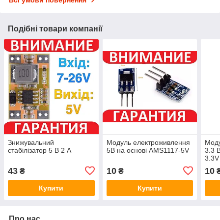
Всі умови повернення
Подібні товари компанії
Знижувальний
Модуль електроживлення
Мод
стабілізатор 5 В 2 А
5В на основі AMS1117-5V
3.3 
3.3V
43
10
10
₴
₴
Купити
Купити
Про нас