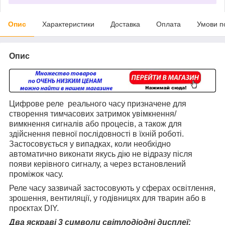
Опис
Характеристики
Доставка
Оплата
Умови п
Опис
Цифрове реле реального часу призначене для
створення тимчасових затримок увімкнення/
вимкнення сигналів або процесів, а також для
здійснення певної послідовності в їхній роботі.
Застосовується у випадках, коли необхідно
автоматично виконати якусь дію не відразу після
появи керівного сигналу, а через встановлений
проміжок часу.
Реле часу зазвичай застосовують у сферах освітлення,
зрошення, вентиляції, у годівницях для тварин або в
проєктах DIY.
Два яскраві 3 символи світлодіодні дисплеї: