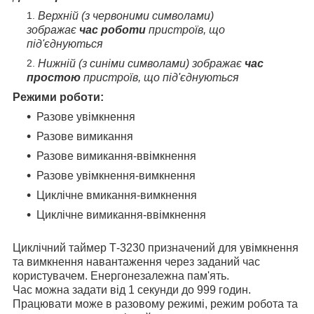
Верхній (з червоними символами)
зображає
час роботи
пристроїв, що
під'єднуються
Нижній (з синіми символами) зображає
час
простою
пристроїв, що під'єднуються
Режими роботи:
Разове увімкнення
Разове вимикання
Разове вимикання-ввімкнення
Разове увімкнення-вимкнення
Циклічне вмикання-вимкнення
Циклічне вимикання-ввімкнення
Циклічний таймер Т-3230 призначений для увімкнення
та вимкнення навантаження через заданий час
користувачем. Енергонезалежна пам'ять.
Час можна задати від 1 секунди до 999 годин.
Працювати може в разовому режимі, режим робота та