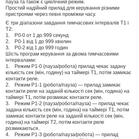
пауза та також є циклічний режим.
Простий надійний прилад для керування різними
пристроями через певні проміжки часу.
Є три діапазони завдання тимчасових інтервалів Т1 і
Т2:
1. Р0-0 от 1 до 999 секунд
2. Р0-1 від 1 до 999 хвилин
3. Р0-2 від 1 до 999 годин
Шість програм керування за двома тимчасовими
інтервалами:
1. Режим Р1-0 (пауза/робота) прилад чекає задану
кількість сек (мін, годину) на таймері Т1, потім замикає
контакти реле.
2. Режим Р1-1 (робота/пауза) — прилад замикає
контакти реле на заданій кількості сек (мін, година) на
таймері Т1, потім розмикає контакти реле.
3. Режим Р1-2 (пауза/робота/пауза) — прилад чекає
задана кількість сек (мін, година) на таймері Т1, потім
замикає контакти реле на заданій кількості сек (мін,
година) на таймері Т2, потім контакти реле
розмикаються.
4. Режим Р1-3 (робота/пауза/робота) — прилад