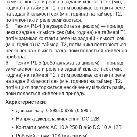
замикає контакти реле на заданій кількості сек (мін,
година) на таймері Т1, потім розмикає контакти реле
на заданій кількості сек (мін, година) на таймері Т2,
потім контакти реле замикаються.
5. Режим Р1-4 (пауза/робота за циклом) — прилад
чекає задана кількість сек (мін, година) на таймері Т1,
потім замикає контакти реле на заданій кількості сек
(мін, година) на таймері Т2, потім цикл повторюється
нескінченна кількість разів, поки подається живлення
прибора.
6. Режим Р1-5 (робота/пауза за циклом) — прилад
замикає контакти реле на заданій кількості сек (мін,
година) на таймері Т1, потім розмикає контакти реле
на заданій кількості сек (мін, година) на таймері Т2,
потім цикл повторюється нескінченну кількість разів,
поки подається живлення приладу.
Характеристики:
Діапазон часу: 0-999s,0-999m,0-999h
Напруга джерела живлення: DC 12В
Контакти реле: AC 10 A 250 В або DC 10 А 12В
Робочий струм: 10A (максимум)