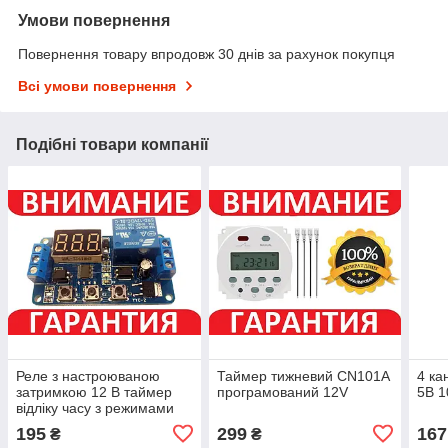
Умови повернення
Повернення товару впродовж 30 днів за рахунок покупця
Всі умови повернення
Подібні товари компанії
Реле з настроюваною
Таймер тижневий CN101A
4 ка
затримкою 12 В таймер
програмований 12V
5В 1
відліку часу з режимами
роботи
195
299
167
₴
₴