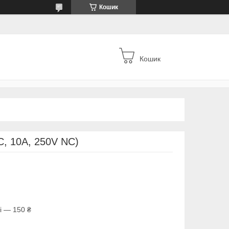
Кошик
Кошик
, 10A, 250V NC)
і — 150 ₴