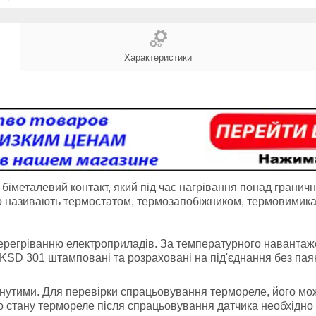
Характеристики
іметалевий контакт, який під час нагрівання понад граничн
мо називають термостатом, термозапобіжником, термовимик
ерегріванню електроприладів. За температурного навантаж
 KSD 301 штамповані та розраховані на під'єднання без па
кнутими. Для перевірки спрацьовування термореле, його мо
о стану термореле після спрацьовування датчика необхідно й