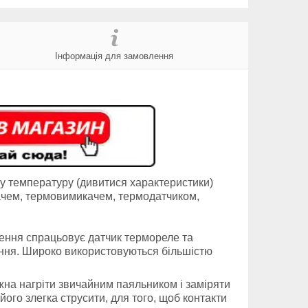
Інформація для замовлення
у температуру (дивитися характеристики)
ачем, термовимикачем, термодатчиком,
ення спрацьовує датчик термореле та
яння. Широко використовуються більшістю
жна нагріти звичайним паяльником і заміряти
ого злегка струсити, для того, щоб контакти