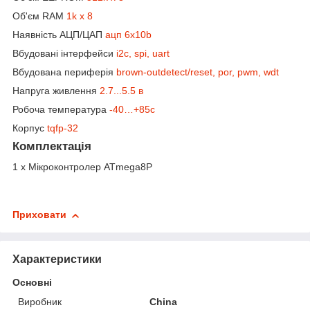
Об'єм RAM
1k x 8
Наявність АЦП/ЦАП
ацп 6x10b
Вбудовані інтерфейси
i2c, spi, uart
Вбудована периферія
brown-outdetect/reset, por, pwm, wdt
Напруга живлення
2.7...5.5 в
Робоча температура
-40…+85c
Корпус
tqfp-32
Комплектація
1 x Мікроконтролер ATmega8P
Приховати
Характеристики
Основні
Виробник
China