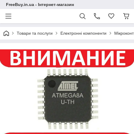
FreeBuy.in.ua - Інтернет-магазин
Товари та послуги
Електронні компоненти
Мікрокон