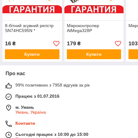
8-бітний зсувний регістр
Мікроконтролер
Мікр
SN74HC595N *
AtMega328P
16
179
103
₴
₴
Купити
Купити
Про нас
99% позитивних з 7958 відгуків за рік
Працює з 01.07.2016
м. Умань
Умань, Україна
Контакти
Сьогодні працює з 10:00 до 15:00