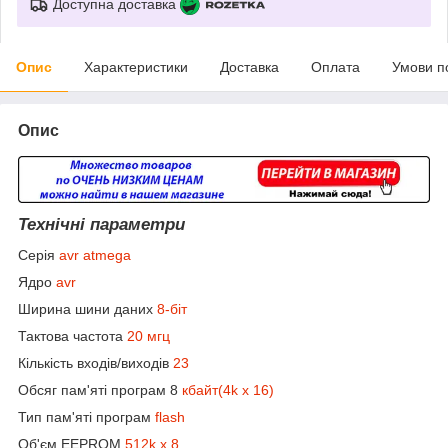
Доступна доставка
Опис
Характеристики
Доставка
Оплата
Умови п
Опис
Технічні параметри
Серія
avr atmega
Ядро
avr
Ширина шини даних
8-біт
Тактова частота
20 мгц
Кількість входів/виходів
23
Обсяг пам'яті програм 8
кбайт(4k x 16)
Тип пам'яті програм
flash
Об'єм EEPROM
512k x 8