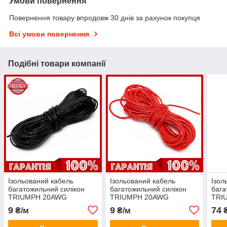
Умови повернення
Повернення товару впродовж 30 днів за рахунок покупця
Всі умови повернення
Подібні товари компанії
Ізольований кабель
Ізольований кабель
Ізол
багатожильний силікон
багатожильний силікон
бага
TRIUMPH 20AWG
TRIUMPH 20AWG
TRI
(0.53mm2) UL3239 3kV
(0.53mm2) UL3239 3kV
UL3
9
9
74
₴/м
₴/м
₴
200C чорний 1 м
200C червоний 1 м
черв