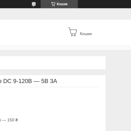
Кошик
Кошик
р DC 9-120В — 5В 3А
і — 150 ₴