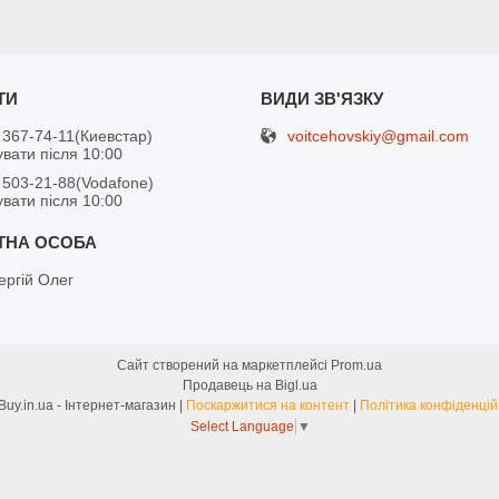
voitcehovskiy@gmail.com
 367-74-11
Киевстар
вати після 10:00
 503-21-88
Vodafone
вати після 10:00
ергій Олег
Сайт створений на маркетплейсі
Prom.ua
Продавець на Bigl.ua
FreeBuy.in.ua - Інтернет-магазин |
Поскаржитися на контент
|
Політика конфіденцій
Select Language
▼