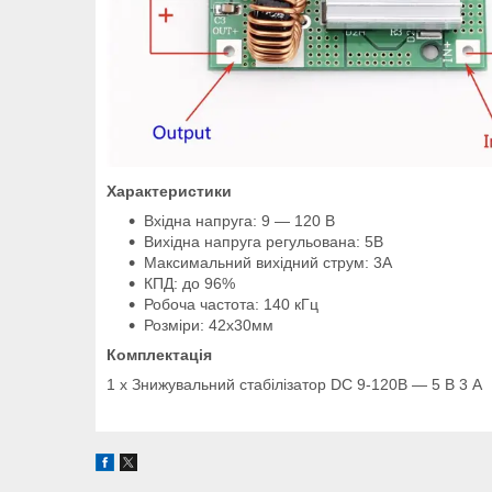
Х
арактеристики
Вхідна напруга: 9 — 120 В
Вихідна напруга регульована: 5В
Максимальний вихідний струм: 3А
КПД: до 96%
Робоча частота: 140 кГц
Розміри: 42х30мм
Комплектація
1 x Знижувальний стабілізатор DC 9-120В — 5 В 3 А