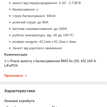
захист від перерозряджання: 2.43 - 2,72В В
балансування: є
струм балансування: 60mA
робочий струм: до 80А
миттєве перевантаження: до
100
А;
робоча температура: від -40 до +
50
ºС;
розміри модуля:
42,1мм
х 61,2
мм х 4мм
Захист від короткого замикання
Комплектація
1 х Плата захисту з балансуванням BMS 5s (3S, 4S) 100 А
LiFePO4
Приховати
Характеристики
Основні атрибути