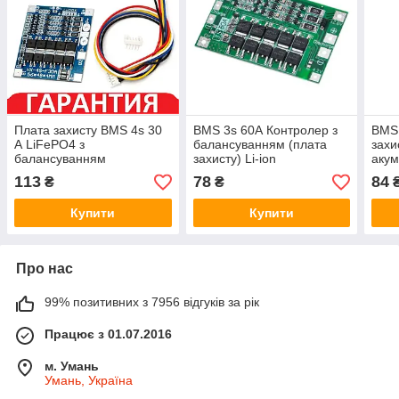
Плата захисту BMS 4s 30
BMS 3s 60А Контролер з
BMS 
А LiFePO4 з
балансуванням (плата
захи
балансуванням
захисту) Li-ion
акум
акумуляторів 18650
бал
113
78
84
₴
₴
Купити
Купити
Про нас
99% позитивних з 7956 відгуків за рік
Працює з 01.07.2016
м. Умань
Умань, Україна