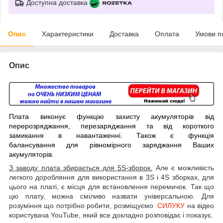
Доступна доставка
Опис
Характеристики
Доставка
Оплата
Умови п
Опис
Плата виконує функцію захисту акумуляторів від
перерозряджання, перезаряджання та від короткого
замикання в навантаженні. Також є функція
балансування для рівномірного заряджання Ваших
акумуляторів.
З заводу плата збирається для 5S-зборок.
Але є можливість
легкого доробляння для використання в 3S і 4S зборках, для
цього на платі, є місця для встановлення перемичок. Так що
цю плату, можна сміливо назвати універсальною. Для
розуміння що потрібно робити, розміщуємо
СИЛУКУ
на відео
користувача YouTube, який все докладно розповідає і показує.