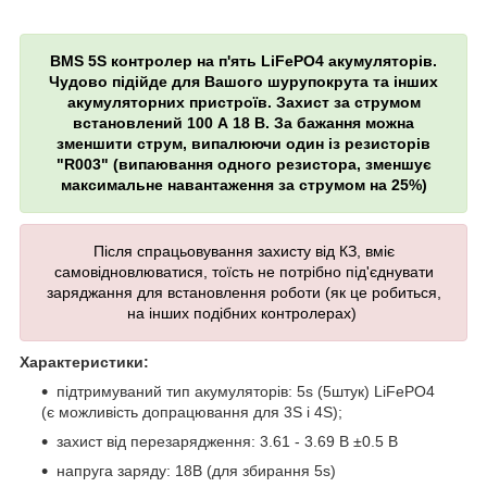
BMS 5S контролер на п'ять LiFePO4 акумуляторів.
Чудово підійде для Вашого шурупокрута та інших
акумуляторних пристроїв. Захист за струмом
встановлений 100 А 18 В. За бажання можна
зменшити струм, випалюючи один із резисторів
"R003" (випаювання одного резистора, зменшує
максимальне навантаження за струмом на 25%)
Після спрацьовування захисту від КЗ, вміє
самовідновлюватися, тоїсть не потрібно під'єднувати
заряджання для встановлення роботи (як це робиться,
на інших подібних контролерах)
Характеристики:
підтримуваний тип акумуляторів: 5s (5штук) LiFePO4
(є можливість допрацювання для 3S і 4S);
захист від перезарядження
: 3.61 - 3.69 В ±0.5 В
напруга заряду: 18В (для збирання 5s)