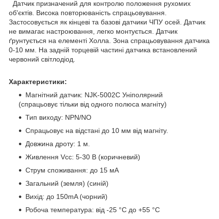
Датчик призначений для контролю положення рухомих
об'єктів. Висока повторюваність спрацьовування.
Застосовується як кінцеві та базові датчики ЧПУ осей. Датчик
не вимагає настроювання, легко монтується. Датчик
ґрунтується на елементі Холла. Зона спрацьовування датчика
0-10 мм. На задній торцевій частині датчика встановлений
червоний світлодіод.
Характеристики:
Магнітний датчик: NJK-5002C Уніполярний
(спрацьовує тільки від одного полюса магніту)
Тип виходу: NPN/NO
Спрацьовує на відстані до 10 мм від магніту.
Довжина дроту: 1 м.
Живлення Vcc: 5-30 В (коричневий)
Струм споживання: до 15 мА
Загальний (земля) (синій)
Вихід: до 150mA (чорний)
Робоча температура: від -25 °C до +55 °C