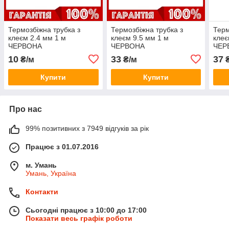
Термозбіжна трубка з
Термозбіжна трубка з
Терм
клеєм 2.4 мм 1 м
клеєм 9.5 мм 1 м
клеє
ЧЕРВОНА
ЧЕРВОНА
ЧЕР
10
33
37
₴/м
₴/м
₴
Купити
Купити
Про нас
99% позитивних з 7949 відгуків за рік
Працює з 01.07.2016
м. Умань
Умань, Україна
Контакти
Сьогодні працює з 10:00 до 17:00
Показати весь графік роботи