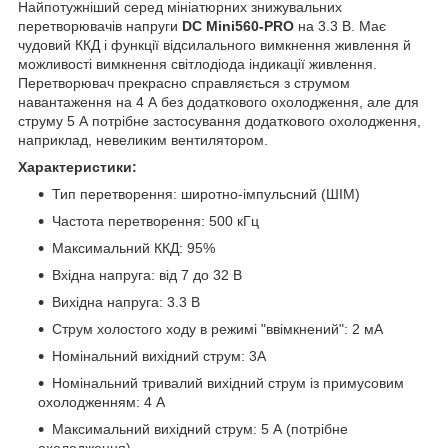
Найпотужніший серед мініатюрних знижувальних
перетворювачів напруги
DC Mini560-PRO
на 3.3 В. Має
чудовий ККД і функції відсилального вимкнення живлення й
можливості вимкнення світлодіода індикації живлення.
Перетворювач прекрасно справляється з струмом
навантаження на 4 А без додаткового охолодження, але для
струму 5 А потрібне застосування додаткового охолодження,
наприклад, невеликим вентилятором.
Характеристики:
Тип перетворення: широтно-імпульсний (ШІМ)
Частота перетворення: 500 кГц
Максимальний ККД: 95%
Вхідна напруга: від 7 до 32 В
Вихідна напруга: 3.3 В
Струм холостого ходу в режимі "ввімкнений": 2 мА
Номінальний вихідний струм: 3А
Номінальний тривалий вихідний струм із примусовим
охолодженням: 4 А
Максимальний вихідний струм: 5 А (потрібне
охолодження)