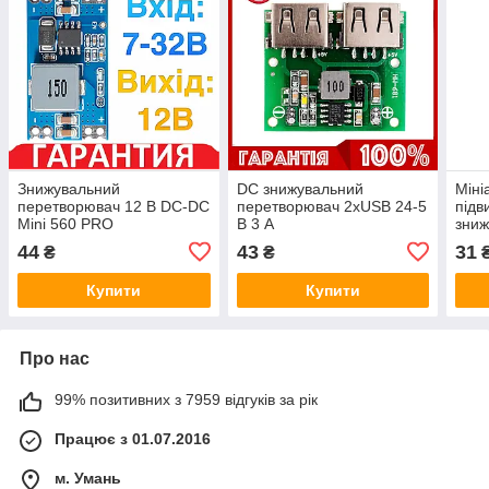
Знижувальний
DC знижувальний
Міні
перетворювач 12 В DC-DC
перетворювач 2xUSB 24-5
підв
Mini 560 PRO
В 3 A
зниж
DC b
44
43
31
₴
₴
out 
Купити
Купити
Про нас
99% позитивних з 7959 відгуків за рік
Працює з 01.07.2016
м. Умань