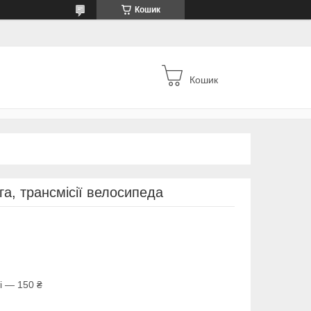
Кошик
Кошик
а, трансмісії велосипеда
і — 150 ₴