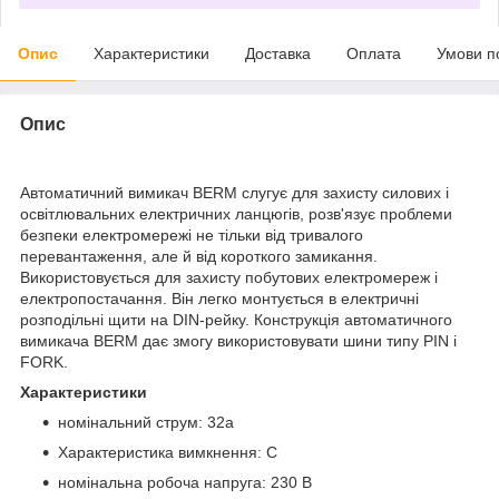
Опис
Характеристики
Доставка
Оплата
Умови п
Опис
Автоматичний вимикач BERM слугує для захисту силових і
освітлювальних електричних ланцюгів, розв'язує проблеми
безпеки електромережі не тільки від тривалого
перевантаження, але й від короткого замикання.
Використовується для захисту побутових електромереж і
електропостачання. Він легко монтується в електричні
розподільні щити на DIN-рейку. Конструкція автоматичного
вимикача BERM дає змогу використовувати шини типу PIN і
FORK.
Характеристики
номінальний струм: 32а
Характеристика вимкнення: С
номінальна робоча напруга: 230 В