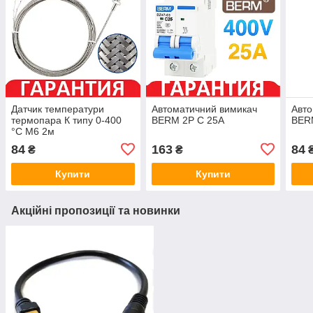
Датчик температури
Автоматичний вимикач
Авто
термопара К типу 0-400
BERM 2Р C 25А
BER
°C М6 2м
84
163
84
₴
₴
Купити
Купити
Акційні пропозиції та новинки