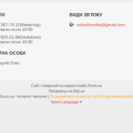
voitcehovskiy@gmail.com
 367-74-11
Киевстар
вати після 10:00
 503-21-88
Vodafone
вати після 10:00
ергій Олег
Сайт створений на маркетплейсі
Prom.ua
Продавець на Bigl.ua
FreeBuy.in.ua - Інтернет-магазин |
Поскаржитися на контент
|
Політика конфіденцій
Select Language
▼