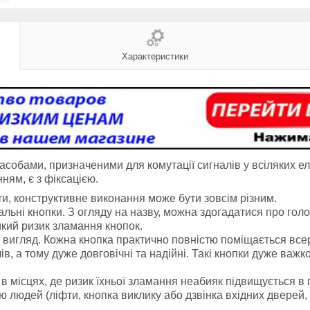
Характеристики
собами, призначеними для комутації сигналів у всіляких еле
нням, є з фіксацією.
ти, конструктивне виконання може бути зовсім різним.
альні кнопки. З огляду на назву, можна здогадатися про голо
икий ризик зламання кнопок.
й вигляд. Кожна кнопка практично повністю поміщається вс
лів, а тому дуже довговічні та надійні. Такі кнопки дуже ва
 місцях, де ризик їхньої зламання неабияк підвищується в п
ю людей (ліфти, кнопка виклику або дзвінка вхідних дверей, м