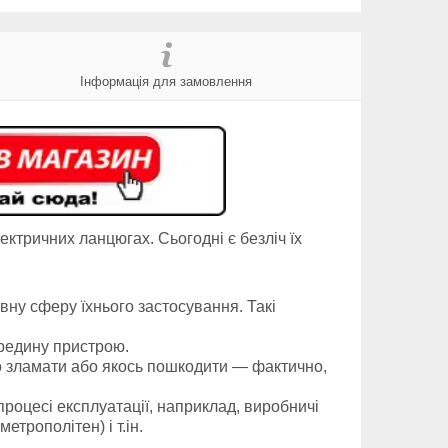
Інформація для замовлення
ктричних ланцюгах. Сьогодні є безліч їх
вну сферу їхнього застосування. Такі
ередину пристрою.
жко зламати або якось пошкодити — фактично,
роцесі експлуатації, наприклад, виробничі
етрополітен) і т.ін.