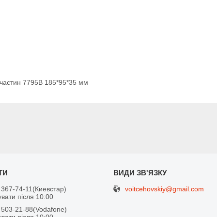
пчастин 7795B 185*95*35 мм
voitcehovskiy@gmail.com
 367-74-11
Киевстар
вати після 10:00
 503-21-88
Vodafone
вати після 10:00