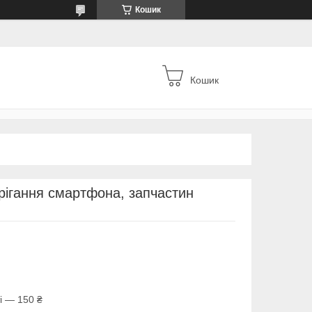
Кошик
Кошик
рігання смартфона, запчастин
і — 150 ₴