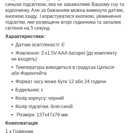
синьою підсвіткою, яка не заважатиме Вашому сну та
відпочинку. Але за бажанням можна вимкнути датчик,
кнопкою ззаду. І користуватися кнопкою, увімкнення
підсвітки, яке розміщене вгорі годинника та запалює
світіння на 5 секунд.
Характеристики:
Датчик освітленості: Є
Живлення: 3 x1.5V AAA батареї (до комплекту
не входять)
Температура виводиться в градусах Цельсія
або Фаренгейта
Формат часу може бути 12 або 24 години
Будильник: є
Колір корпусу: чорний
Колір підсвітки: біло-синій
Розміри: 137х47х76 мм
Комплектація
1 x Годинник