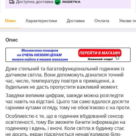
Доступна доставка
Опис
Характеристики
Доставка
Оплата
Умови п
Опис
Дуже стильний та багатофункціональний годинник із
датчиком світла. Вони допоможуть дізнатися точний
час, число, температуру повітря в приміщенні, а
будильник не дасть пропустити важливий момент.
Завдяки великим цифрам, завжди можна розгледіти
час навіть на відстані. Цього так само вдалося досягти
гарними кутами огляду, тому не обов'язково є на проти.
Особливістю є те, що в годинник вбудований сенсор
освітленості, тому Ви зможете бачити інформацію на
годиннику і вдень, і вночі. Коли світла в будинку стає
не досить, екран підсвічується ненав'язливою біло-