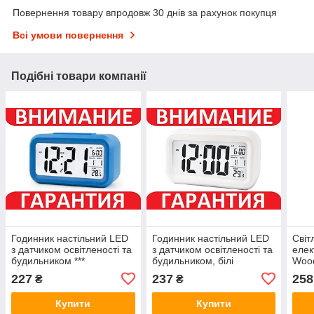
Повернення товару впродовж 30 днів за рахунок покупця
Всі умови повернення
Подібні товари компанії
Годинник настільний LED
Годинник настільний LED
Світ
з датчиком освітленості та
з датчиком освітленості та
елек
будильником ***
будильником, білі
Woo
(ора
227
237
258
₴
₴
Купити
Купити