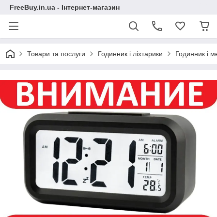
FreeBuy.in.ua - Інтернет-магазин
Товари та послуги
Годинник і ліхтарики
Годинник і м