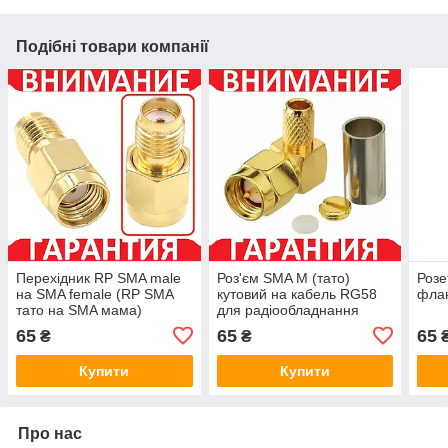
Подібні товари компанії
Перехідник RP SMA male
Роз'єм SMA M (тато)
Розе
на SMA female (RP SMA
кутовий на кабель RG58
фла
тато на SMA мама)
для радіообладнання
65
65
65
₴
₴
Купити
Купити
Про нас