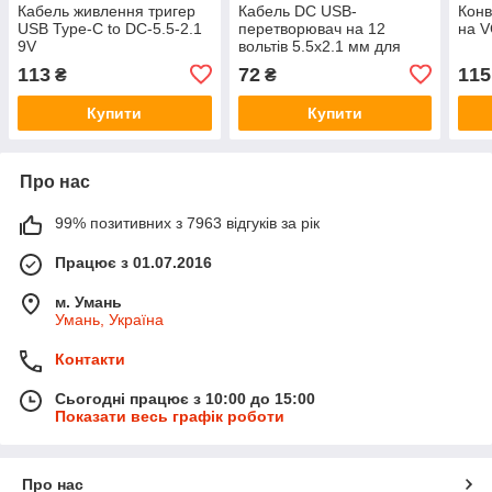
Кабель живлення тригер
Кабель DC USB-
Конв
USB Type-C to DC-5.5-2.1
перетворювач на 12
на V
9V
вольтів 5.5x2.1 мм для
роутера
113
72
115
₴
₴
Купити
Купити
Про нас
99% позитивних з 7963 відгуків за рік
Працює з 01.07.2016
м. Умань
Умань, Україна
Контакти
Сьогодні працює з 10:00 до 15:00
Показати весь графік роботи
Про нас