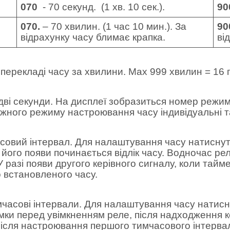
070
- 70
секунд. (1 хв. 10 сек.).
90
070.
– 70
хвилин. (1 час 10 мин.). За
90
відрахунку часу блимає крапка.
ві
 перекладі часу за хвилини. Мах 999 хвилин = 16 г
дві секунди. На дисплеї зобразиться номер режи
жного режиму настроювання часу індивідуальні та
совий інтервал. Для налаштування часу натиснути
і його появи починається відлік часу. Водночас ре
 разі появи другого керівного сигналу, коли тай
о встановленого часу.
мчасові інтервали. Для налаштування часу натис
ки перед увімкненням реле, після надходження ке
 Після настроювання першого тимчасового інтервал