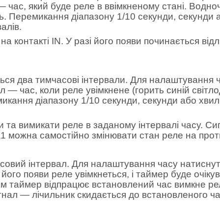
час, який буде реле в ввімкненому стані. Водноча
ь. Перемикання діапазону 1/10 секунди, секунди 
алів.
на контакті IN. У разі його появи починається від
ься два тимчасові інтервали. Для налаштування ч
— час, коли реле увімкнене (горить синій світлод
емикання діапазону 1/10 секунди, секунди або хви
та вимикати реле в заданому інтервалі часу. Сигн
К1 можна самостійно змінювати стан реле на про
совий інтервал. Для налаштування часу натиснути
і його появи реле увімкнеться, і таймер буде очік
отім таймер відпрацює встановлений час вимкне р
сигнал — лічильник скидається до встановленого ча