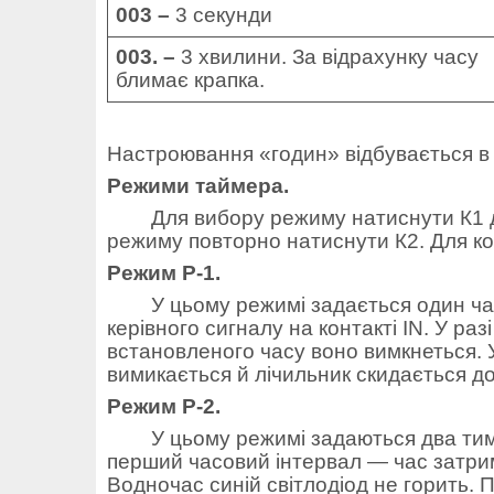
003 –
3
секунди
003.
–
3
хвилини. За відрахунку часу
блимає крапка.
Настроювання
«
годин
»
відбувається в
Режими таймера.
Для вибору режиму натиснути К1 
режиму повторно натиснути К2. Для ко
Режим Р-1.
У цьому режимі задається один ча
керівного сигналу на контакті IN. У раз
встановленого часу воно вимкнеться. У
вимикається й лічильник скидається д
Режим Р-2.
У цьому режимі задаються два ти
перший часовий інтервал — час затрим
Водночас синій світлодіод не горить.