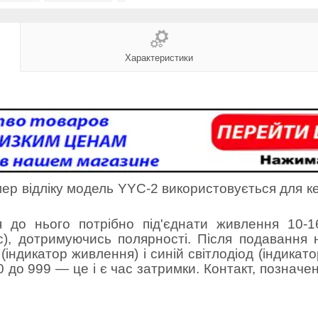
Характеристики
ер відліку модель YY
C
-
2
використовується для к
я до нього потрібно під'єднати живлення
10-1
с
)
, дотримуючись полярності. Після подавання 
(індикатор живлення) і синій світлодіод (індикат
0 до 999 — це і є час затримки.
Контакт, позначе