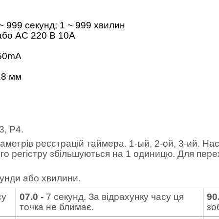
 ~ 999 секунд; 1 ~ 999 хвилин
 або AC 220 В 10A
 50mA
18 мм
3, Р4.
аметрів реєстрацій таймера. 1-ый, 2-ой, 3-ий. На
о регістру збільшуються на 1 одиницю. Для пере
кунди або хвилини.
су
07.0 -
7
секунд. За відрахунку часу ця
90
точка не блимає.
зо