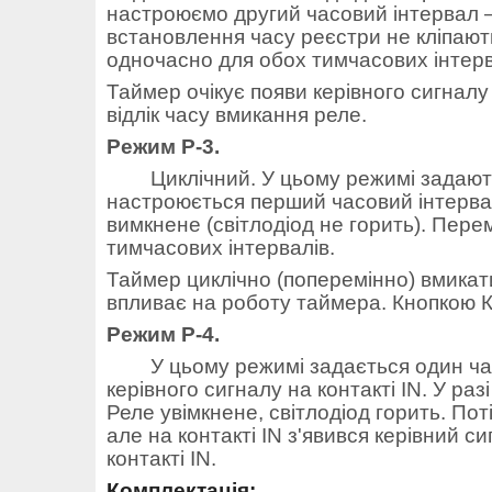
настроюємо другий часовий інтервал — 
встановлення часу реєстри не кліпают
одночасно для обох тимчасових інтерв
Таймер очікує появи керівного сигналу 
відлік часу вмикання реле.
Режим Р-3.
Циклічний. У цьому режимі задают
настроюється перший часовий інтервал 
вимкнене (світлодіод не горить). Пер
тимчасових інтервалів.
Таймер циклічно (поперемінно) вмикати 
впливає на роботу таймера. Кнопкою 
Режим Р-4.
У цьому режимі задається один ча
керівного сигналу на контакті IN. У раз
Реле увімкнене, світлодіод горить. П
але на контакті IN з'явився керівний 
контакті IN.
Комплектація: