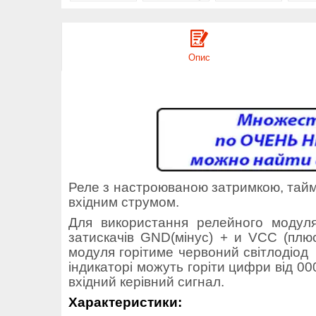
Опис
Реле з настроюваною затримкою, тайм
вхідним струмом.
Для використання релейного модул
затискачів
GND(
мінус
)
+ и
VCC (
плю
модуля горітиме червоний світлодіод 
індикаторі можуть горіти цифри від 00
вхідний керівний сигнал.
Характеристики: