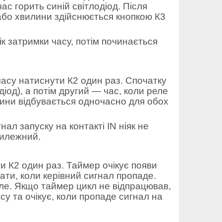
с горить синій світлодіод. Після
або хвилини здійснюється кнопкою К3
лік затримки часу, потім починається
асу натиснути К2 один раз. Спочатку
іод), а потім другий — час, коли реле
лини відбувається одночасно для обох
ал запуску на контакті IN ніяк не
тилежний.
 К2 один раз. Таймер очікує появи
увати, коли керівний сигнал пропаде.
еле. Якщо таймер цикл не відпрацював,
су та очікує, коли пропаде сигнал на