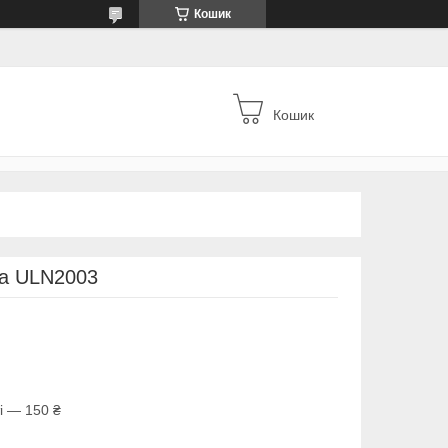
Кошик
Кошик
на ULN2003
і — 150 ₴