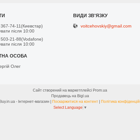
voitcehovskiy@gmail.com
 367-74-11
Киевстар
вати після 10:00
 503-21-88
Vodafone
вати після 10:00
ергій Олег
Сайт створений на маркетплейсі
Prom.ua
Продавець на Bigl.ua
FreeBuy.in.ua - Інтернет-магазин |
Поскаржитися на контент
|
Політика конфіденцій
Select Language
▼