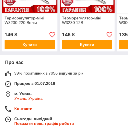
Терморегулятор-міні
Терморегулятор-міні
Терм
W3230 220 Вольт
W3230 12В
W30
146
146
135
₴
₴
Купити
Купити
Про нас
99% позитивних з 7956 відгуків за рік
Працює з 01.07.2016
м. Умань
Умань, Україна
Контакти
Сьогодні вихідний
Показати весь графік роботи