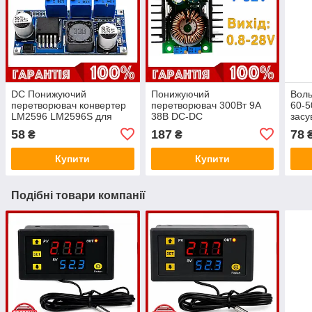
DC Понижуючий
Понижуючий
Вол
перетворювач конвертер
перетворювач 300Вт 9A
60-5
LM2596 LM2596S для
38В DC-DC
засу
зарядних пристроїв
58
187
78
₴
₴
Купити
Купити
Подібні товари компанії