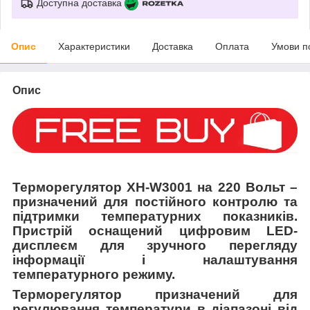
Доступна доставка
Опис
Характеристики
Доставка
Оплата
Умови п
Опис
Терморегулятор XH-W3001 на 220 Вольт –
призначений для постійного контролю та
підтримки температурних показників.
Пристрій оснащений цифровим LED-
дисплеєм для зручного перегляду
інформації і налаштування
температурного режиму.
Терморегулятор призначений для
регулювання температури в діапазоні від