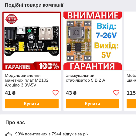
Подібні товари компанії
Модуль живлення
Знижувальний
Moto
макетних плат MB102
стабілізатор 5 В 2 А
шайл
Arduino 3.3V-5V
41
43
115
₴
₴
Купити
Купити
Про нас
99% позитивних з 7944 відгуків за рік