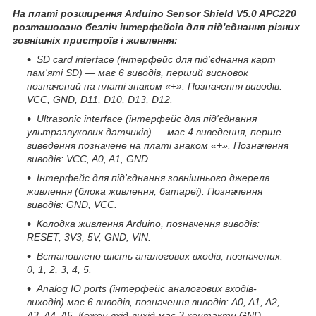
На платі розширення Arduino Sensor Shield V5.0 APC220
розташовано безліч інтерфейсів для під'єднання різних
зовнішніх пристроїв і живлення:
SD card interface (інтерфейс для під'єднання карт
пам'яті SD) — має 6 виводів, перший висновок
позначений на платі знаком «+». Позначення виводів:
VCC, GND, D11, D10, D13, D12.
Ultrasonic interface (інтерфейс для під'єднання
ультразвукових датчиків) — має 4 виведення, перше
виведення позначене на платі знаком «+». Позначення
виводів: VCC, A0, A1, GND.
Інтерфейс для під'єднання зовнішнього джерела
живлення (блока живлення, батареї). Позначення
виводів: GND, VCC.
Колодка живлення Arduino, позначення виводів:
RESET, 3V3, 5V, GND, VIN.
Встановлено шість аналогових входів, позначених:
0, 1, 2, 3, 4, 5.
Analog IO ports (інтерфейс аналогових входів-
виходів) має 6 виводів, позначення виводів: A0, A1, A2,
A3, A4, A5. Кожен вхід-вихід має 3 контакти GND,