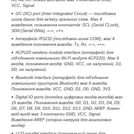
VCC, Signal.
I2C (IIC) port (Inter-Integrated Circuit) — послідовна
шина даних для зв'язку гральних схем. Має 4
виведення, позначення контактів: SCL (Serial CLock),
SDA (Serial DAta), «-», «+».
Інтерфейс RS232 (послідовна шина COM), має 4
виведення позначення виводів: Tx, Rx, «-», «+».
ACP220 wireless module interface (інтерфейс для
під'єднання зовнішнього Wi-Fi модуля ACP220). Має 6
входів, позначення входів: GND, VCC, не залучений, D1,
D0, не залучений.
Bluetooth interface (інтерфейс для під'єднання
зовнішнього пристрою Bluetooth) має 6 виводів.
Позначення виводів: VCC, GND, D1, D0, GND, 3V3.
Digital IO ports (колодка цифрових входів-виходів) має
16 виводів. Позначення виводів: D0, D1, D2, D3, D4, D5,
D6, D7, D8, D9, D10, D11, D12, D13, GND, AREF. Кожен
вхід-вихід має 3 контакти GND, VCC, Signal.
Виведення AREF (опорна напруга для аналогових
входів).
LCD parallel interface (паралельний порт для