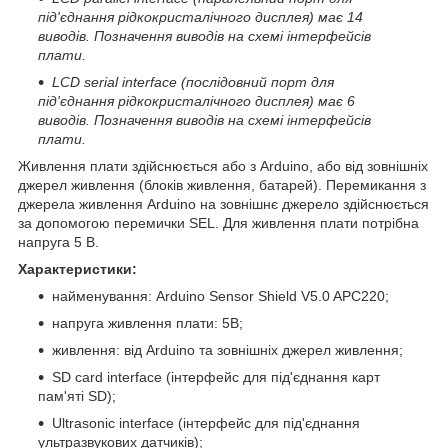
під'єднання рідкокристалічного дисплея) має 14
виводів. Позначення виводів на схемі інтерфейсів
плати.
LCD serial interface (послідовний порт для
під'єднання рідкокристалічного дисплея) має 6
виводів. Позначення виводів на схемі інтерфейсів
плати.
Живлення плати здійснюється або з Arduino, або від зовнішніх
джерел живлення (блоків живлення, батарей). Перемикання з
джерела живлення Arduino на зовнішнє джерело здійснюється
за допомогою перемички SEL. Для живлення плати потрібна
напруга 5 В.
Характеристики:
найменування: Arduino Sensor Shield V5.0 APC220;
напруга живлення плати: 5В;
живлення: від Arduino та зовнішніх джерел живлення;
SD card interface (інтерфейс для під'єднання карт
пам'яті SD);
Ultrasonic interface (інтерфейс для під'єднання
ультразвукових датчиків);