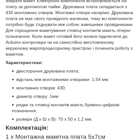
збирати макет. Електронні компоненти встановлюються на
плату за допомогою пайки. Друкована плата складається з
430 монтажних отворів. Монтажні отвори наскрізні. Друкована
плата не має свого провідного малюнка, тому всі компоненти
потрібно буде з'єднувати між собою зовнішніми провідниками.
Для спрощення макетування стовпці контактів мають літерні
позначення. Коли макет готовий його можна підключити до
Arduino контролера чи на самостійно виготовленому
керуючому мікропроцесорному пристрою і починати роботу з
макетом.
Характеристики:
двостороння друкована плата;
відстань між монтажними отворами: 1,54 мм;
монтажних отворів: 430;
діаметр отвору: 1мм
рядки та стовпці контактів мають буквено-цифрові
позначення;
розміри (Д х Ш х В): 70 х 50 х 1,2 мм;
Комплектація:
1 x Монтажна макетна плата 5х7см