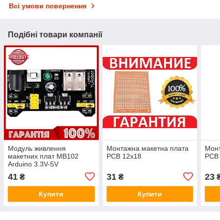
Всі умови повернення
Подібні товари компанії
Модуль живлення
Монтажна макетна плата
Монт
макетних плат MB102
PCB 12x18
PCB 
Arduino 3.3V-5V
41
31
23
₴
₴
Купити
Купити