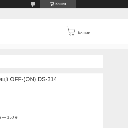
Кошик
Кошик
ації OFF-(ON) DS-314
і — 150 ₴