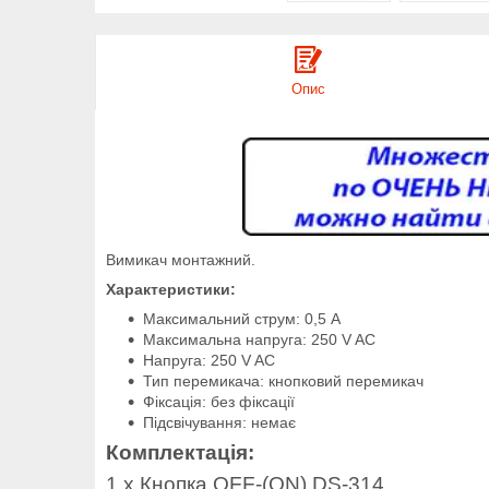
Опис
Вимикач монтажний.
Х
арактеристики:
Максимальний струм: 0,5 А
Максимальна напруга: 250 V AC
Напруга: 250 V AC
Тип перемикача: кнопковий перемикач
Фіксація: без фіксації
Підсвічування: немає
Комплектація:
1 х Кнопка OFF-(ON) DS-314