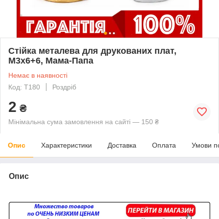
Стійка металева для друкованих плат,
M3x6+6, Мама-Папа
Немає в наявності
Код: Т180
Роздріб
2
₴
Мінімальна сума замовлення на сайті — 150 ₴
Опис
Характеристики
Доставка
Оплата
Умови п
Опис