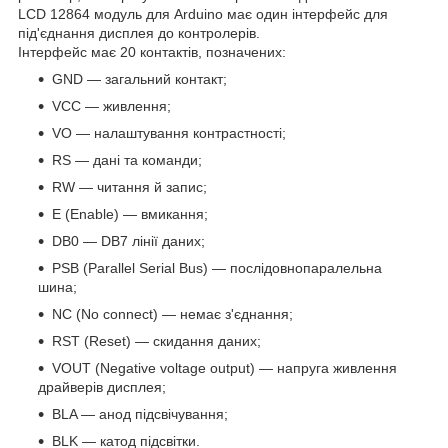
LCD 12864 модуль для Arduino має один інтерфейс для
під'єднання дисплея до контролерів.
Інтерфейс має 20 контактів, позначених:
GND — загальний контакт;
VСС — живлення;
VO — налаштування контрастності;
RS — дані та команди;
RW — читання й запис;
E (Enable) — вмикання;
DB0 — DB7 лінії даних;
PSB (Parallel Serial Bus) — послідовнопаралельна
шина;
NC (No connect) — немає з'єднання;
RST (Reset) — скидання даних;
VOUT (Negative voltage output) — напруга живлення
драйверів дисплея;
BLA — анод підсвічування;
BLK — катод підсвітки.