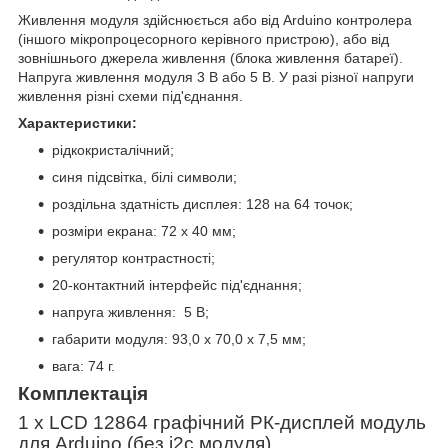
Живлення модуля здійснюється або від Arduino контролера
(іншого мікропроцесорного керівного пристрою), або від
зовнішнього джерела живлення (блока живлення батареї).
Напруга живлення модуля 3 В або 5 В. У разі різної напруги
живлення різні схеми під'єднання.
Характеристики:
рідкокристалічний;
синя підсвітка, білі символи;
роздільна здатність дисплея: 128 на 64 точок;
розміри екрана: 72 х 40 мм;
регулятор контрастності;
20-контактний інтерфейс під'єднання;
напруга живлення: 5 В;
габарити модуля: 93,0 х 70,0 х 7,5 мм;
вага: 74 г.
Комплектація
1 x
LCD 12864 графічний РК-дисплей модуль
для Arduino (без i2c модуля)