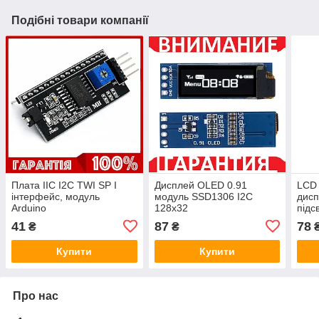
Подібні товари компанії
Плата IIC I2C TWI SP I
Дисплей OLED 0.91
LCD 
інтерфейс, модуль
модуль SSD1306 I2C
дисп
Arduino
128x32
підс
мод
41
87
78
₴
₴
Купити
Купити
Про нас