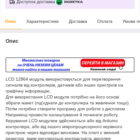
Доступна доставка
Опис
Характеристики
Доставка
Оплата
Умови п
Опис
LCD 12864 модуль використовується для перетворення
сигналів від контролерів, датчиків або інших пристроїв на
графічну інформацію.
Для використання LCD модуля потрібно на його основі
зібрати макет (під'єднати до контролера та живлення тощо).
Потім потрібно створити програму для роботи з дисплеєм.
Наприкінці провести налаштування й починати роботу.
Керування LCD-модулем здійснюється або від Arduino
контролера, або від іншого мікропроцесорного керівного
пристрою через відповідні висновки. На платі є змінний
резистор, яким регулюється контрастність дисплея.