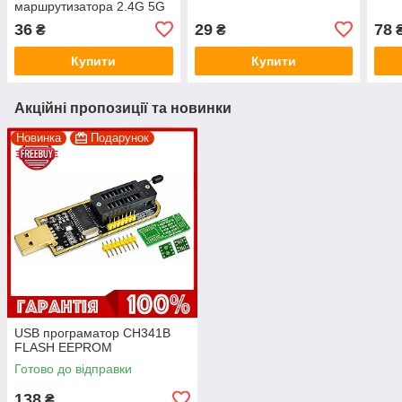
маршрутизатора 2.4G 5G
5.8G 8dBi чорна
36
29
78
₴
₴
Купити
Купити
Акційні пропозиції та новинки
Новинка
Подарунок
USB програматор CH341B
FLASH EEPROM
Готово до відправки
138
₴