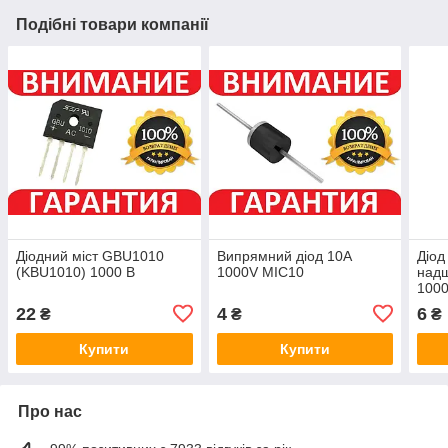
Подібні товари компанії
Діодний міст GBU1010
Випрямний діод 10A
Діод
(KBU1010) 1000 В
1000V MIC10
над
100
22
4
6
₴
₴
₴
Купити
Купити
Про нас