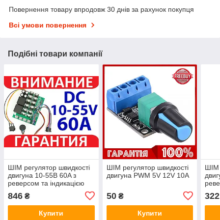
Повернення товару впродовж 30 днів за рахунок покупця
Всі умови повернення
Подібні товари компанії
ШІМ регулятор швидкості
ШІМ регулятор швидкості
ШІМ 
двигуна 10-55В 60A з
двигуна PWM 5V 12V 10A
двиг
реверсом та індикацією
рев
846
50
322
₴
₴
Купити
Купити