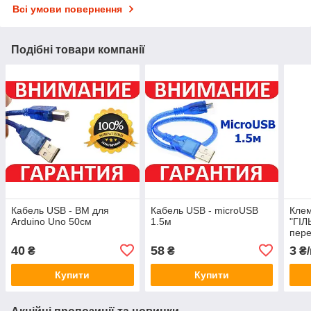
Всі умови повернення
Подібні товари компанії
Кабель USB - BM для
Кабель USB - microUSB
Клем
Arduino Uno 50см
1.5м
"ГІЛ
пере
40
58
3
₴
₴
₴/
Купити
Купити