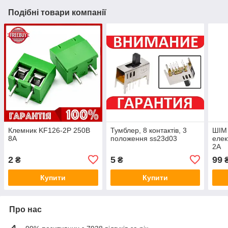
Подібні товари компанії
Клемник KF126-2P 250В
Тумблер, 8 контактів, 3
ШІМ 
8А
положення ss23d03
елек
2A
2
5
99
₴
₴
Купити
Купити
Про нас