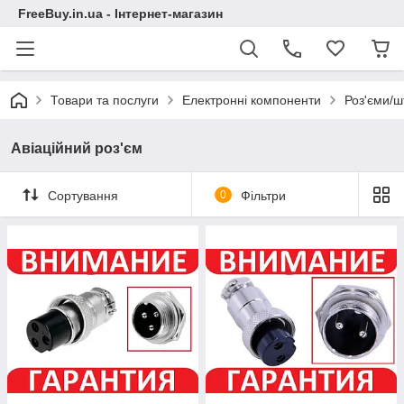
FreeBuy.in.ua - Інтернет-магазин
Товари та послуги
Електронні компоненти
Роз'єми/ш
Авіаційний роз'єм
Сортування
0
Фільтри