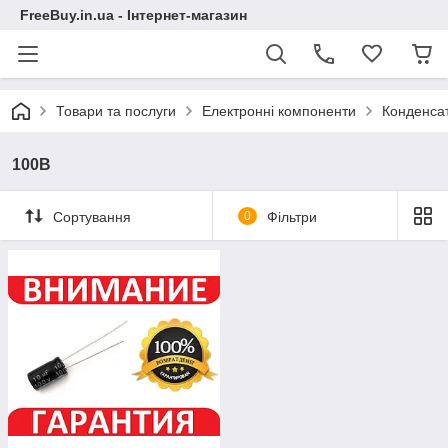
FreeBuy.in.ua - Інтернет-магазин
Товари та послуги
Електронні компоненти
Конденса
100В
Сортування
0
Фільтри