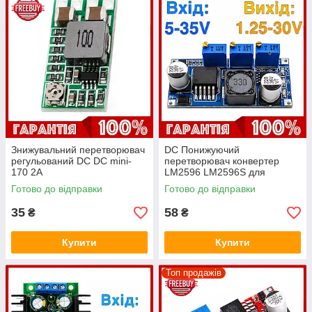
Знижувальний перетворювач
DC Понижуючий
регульований DC DC mini-
перетворювач конвертер
170 2A
LM2596 LM2596S для
зарядних пристроїв
Готово до відправки
Готово до відправки
35
58
₴
₴
Купити
Купити
Топ продажів