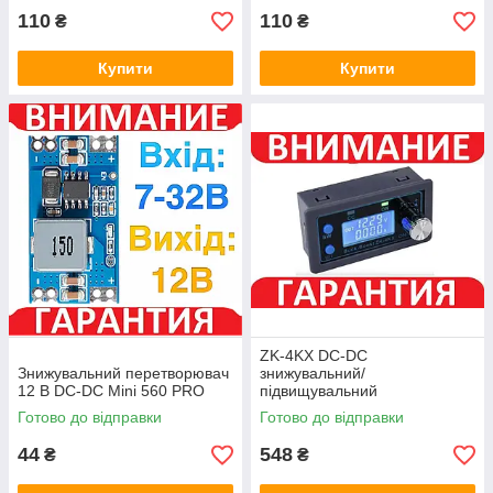
110
110
₴
₴
Купити
Купити
ZK-4KX DC-DC
Знижувальний перетворювач
знижувальний/
12 В DC-DC Mini 560 PRO
підвищувальний
перетворювач CC-CV 0,5-30V
Готово до відправки
Готово до відправки
4A
44
548
₴
₴