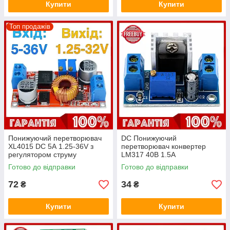
Купити
Купити
Топ продажів
Понижуючий перетворювач
DC Понижуючий
XL4015 DC 5А 1.25-36V з
перетворювач конвертер
регулятором струму
LM317 40В 1.5А
Готово до відправки
Готово до відправки
72
34
₴
₴
Купити
Купити